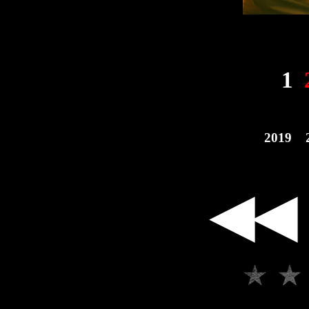
1
2019
◀◀